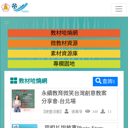
跳到主要內容
:::
教材哈燒網
微教材資源
素材資源庫
專欄園地
教材哈燒網
查詢1
永續教育微笑台灣創意教案
分享會-台北場
【統整活動】
張萬苓
348
13
用相片說故事Photo Story