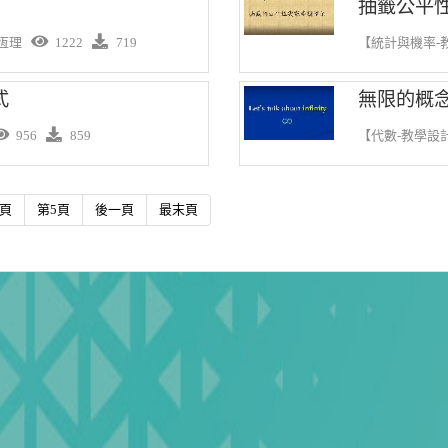
抽籤公平
恆理
1222
719
【統計與機率-
式
無限的概
956
859
【代數-教學設
4頁
第5頁
後一頁
最末頁