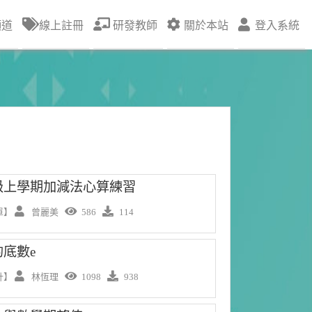
頻道
線上註冊
研發教師
關於本站
登入系統
級上學期加減法心算練習
單】
曾麗美
586
114
底數e
計】
林恆理
1098
938