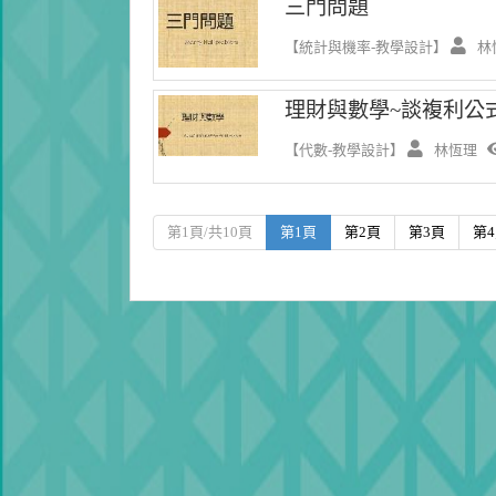
三門問題
【統計與機率-教學設計】
林
理財與數學~談複利公
【代數-教學設計】
林恆理
第1頁/共10頁
第1頁
第2頁
第3頁
第