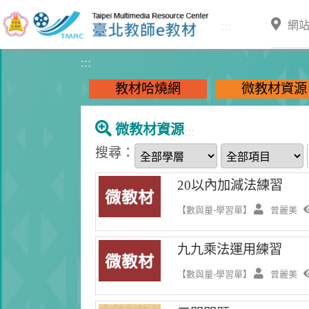
跳到主要內容
:::
網
:::
教材哈燒網
微教材資源
微教材資源
:::
搜尋：
20以內加減法練習
【數與量-學習單】
曾麗美
九九乘法運用練習
【數與量-學習單】
曾麗美