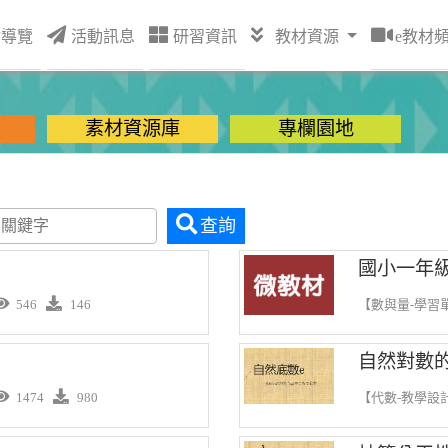
站導覽
活動訊息
研習資訊
教材資源
e教材
素材資源庫
專欄園地
查詢
國小一年
546
146
【數與量-學習
自然對數的
1474
980
【代數-教學設