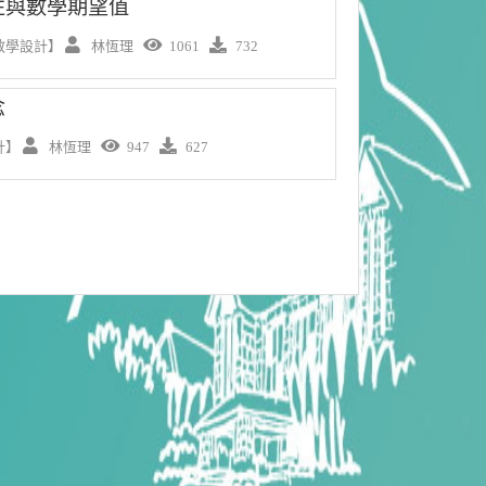
性與數學期望值
教學設計】
林恆理
1061
732
念
計】
林恆理
947
627