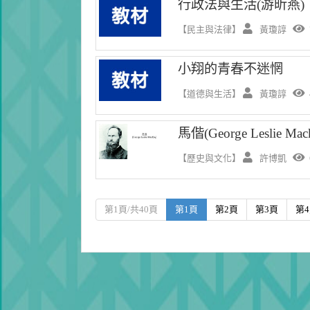
行政法與生活(游昕燕)
【民主與法律】
黃瓊諄
小翔的青春不迷惘
【道德與生活】
黃瓊諄
馬偕(George Leslie Mac
【歷史與文化】
許博凱
第1頁/共40頁
第1頁
第2頁
第3頁
第