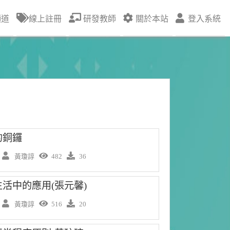
頻道
線上註冊
研發教師
關於本站
登入系統
的銅鑼
】
黃瓊諄
482
36
活中的應用(張元馨)
】
黃瓊諄
516
20