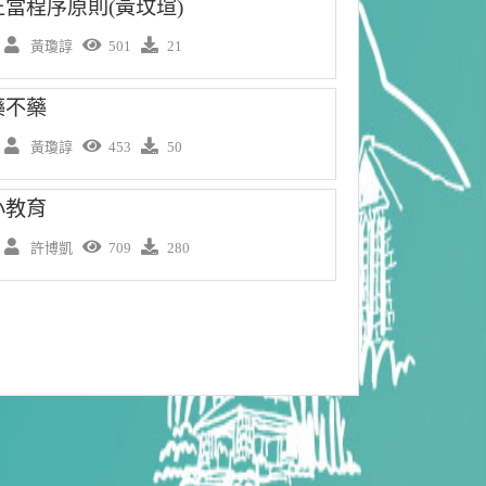
當程序原則(黃玟瑄)
】
黃瓊諄
501
21
藥不藥
】
黃瓊諄
453
50
小教育
】
許博凱
709
280