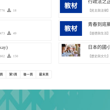
行政法之正
776
18
【民主與法律
青春到底
473
49
【道德與生活
kay)
日本的國
602
150
【歷史與文化
4頁
第5頁
後一頁
最末頁