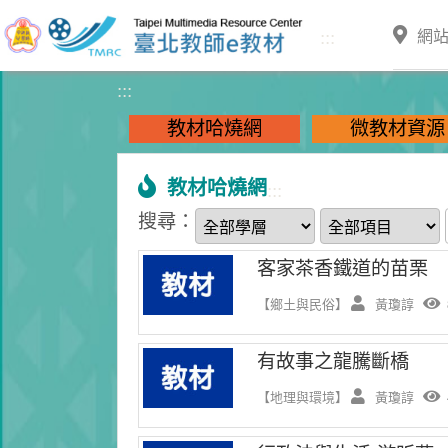
跳到主要內容
:::
網
:::
教材哈燒網
微教材資源
教材哈燒網
:::
搜尋：
客家茶香鐵道的苗栗
【鄉土與民俗】
黃瓊諄
有故事之龍騰斷橋
【地理與環境】
黃瓊諄