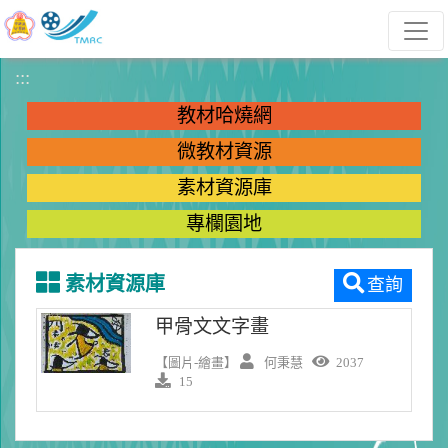
跳到主要內容
:::
教材哈燒網
微教材資源
素材資源庫
專欄園地
素材資源庫
查詢
甲骨文文字畫
【圖片-繪畫】
何秉慧
2037
15