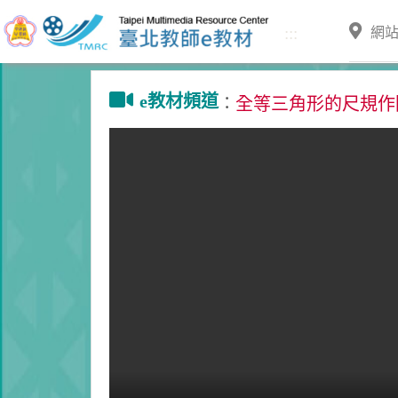
跳到主要內容
:::
網
e教材頻道
：
全等三角形的尺規作