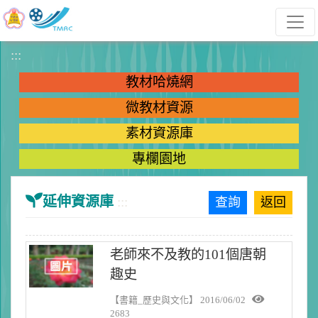
跳到主要內容
:::
教材哈燒網
微教材資源
素材資源庫
專欄園地
延伸資源庫
:::
查詢
返回
老師來不及教的101個唐朝
趣史
【書籍_歷史與文化】
2016/06/02
2683