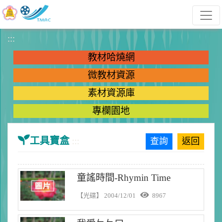
跳到主要內容
:::
教材哈燒網
微教材資源
素材資源庫
專欄園地
工具寶盒
:::
查詢
返回
童謠時間-Rhymin Time
【光碟】
2004/12/01
8967