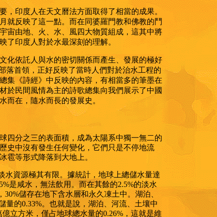
要，印度人在天文曆法方面取得了相當的成果。
月就反映了這一點。而在同婆羅門教和佛教的鬥
宇宙由地、火、水、風四大物質組成，這其中將
映了印度人對於水最深刻的理解。
文化依託人與水的密切關係而產生、發展的極好
為部落首領，正好反映了當時人們對於治水工程的
總集《詩經》中反映的內容，有相當多的筆墨在
材於民間風情為主的詩歌總集向我們展示了中國
水而在，隨水而長的發展史。
球四分之三的表面積，成為太陽系中獨一無二的
歷史中沒有發生任何變化，它們只是不停地流
冰雹等形式降落到大地上。
界淡水資源極其有限。據統計，地球上總儲水量達
97.5%是咸水，無法飲用。而在其餘的2.5%的淡水
，30%儲存在地下含水層和永久凍土中。湖泊、
量的0.33%。也就是說，湖泊、河流、土壤中
萬億立方米，僅占地球總水量的0.26%，這就是維