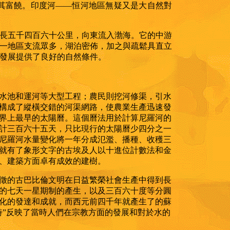
其富饒。印度河
——
恒河地區無疑又是大自然對
長五千四百六十公里，向東流入渤海。它的中游
一地區支流眾多，湖泊密佈，加之與疏鬆具直立
發展提供了良好的自然條件。
水池和運河等大型工程；農民則挖河修渠，引水
構成了縱橫交錯的河渠網路，使農業生產迅速發
界上最早的太陽曆。這個曆法用於計算尼羅河的
計三百六十五天，只比現行的太陽曆少四分之一
尼羅河水量變化將一年分成氾濫、播種、收穫三
就有了象形文字的古埃及人以十進位計數法和金
、建築方面卓有成效的建樹。
徵的古巴比倫文明在日益繁榮社會生產中得到長
的七天一星期制的產生，以及三百六十度等分圓
化的發達和成就，而西元前四千年就產生了的蘇
詩”反映了當時人們在宗教方面的發展和對於水的