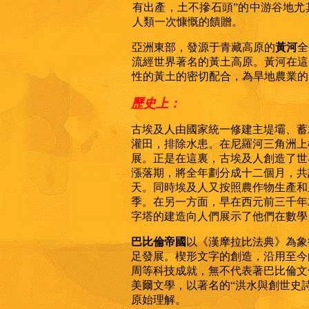
有出產，土不摻石頭”的中游谷地尤
人類一次慷慨的饋贈。
亞洲東部，發源于青藏高原的
黃河
全
流經世界著名的黃土高原。黃河在這
性的黃土的密切配合，為旱地農業的
歷史上：
古埃及人由國家統一修建主堤壩、蓄
灌田，排除水患。在尼羅河三角洲上
展。正是在這裏，古埃及人創造了世
漲落期，將全年劃分成十二個月，共
天。同時埃及人又按照農作物生產和
季。在另一方面，早在西元前三千年
字塔的建造向人們展示了他們在數學
巴比倫帝國
以《漢摩拉比法典》為象
足發展。楔形文字的創造，沿用至今
周等科技成就，無不代表著巴比倫文
美爾文學，以著名的“洪水與創世史
原始理解。