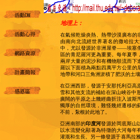
地理上：
在氣候乾燥炎熱、熱帶沙漠廣布的
由南向北流經世界著名的撒哈拉大
中，尤以發源於非洲屋脊
——
埃塞
區的青尼羅河更為重要。每年夏季
兩岸大量的泥沙和有機物順流而下
羅以下面積為兩點四萬平方公里的
地帶和河口三角洲淤積了肥沃的土
在亞洲西部，發源于安那托利亞高
雪和其他支流的補給在深山峽谷中
廣闊的平原之上幾經曲折注入波斯
獨厚的自然環境，難怪幾經遷移的
不前，紮根於此地了。
亞洲南部的
印度河
發源於岡底斯山
以水流變化顯著為特徵的大河每年
灌溉和生長。另一條發源于喜馬拉雅