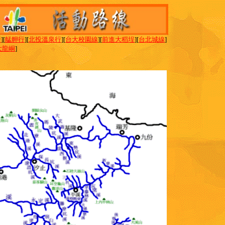
行
][
艋舺行
][
北投溫泉行
][
台大校園線
][
前進大稻埕
][
台北城線
]
大龍峒
]