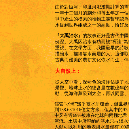
由於對恒河、印度河氾濫期計算的需
一年十二個月的劃分和每五年加一個
爭中產生的樸素的唯物主義哲學認為
水提到世界組成之一的高度，恰好反
『大禹治水』
的故事正好是古代中國
例證。大禹因治水有功而被“禪讓”
重視。在文學方面，我國最早的詩歌
描繪水，描繪靠水而居的人。這部取
古典而優美的農耕文化依水而生，伴
大自然上：
從太空中看，深藍色的海洋佔據了地
景觀。地球上水的總含量在數億年的
動，從海洋蒸發到太空，再以雨雪、
儘管
“水球”幾乎被水所覆蓋，但世
到138.6×1016億立方米，但其中的
中又有近69%被凍在地球的兩極地帶
河流、土壤中所容納的淡水只占淡水儲
人類可以利用的地表淡水量僅有100