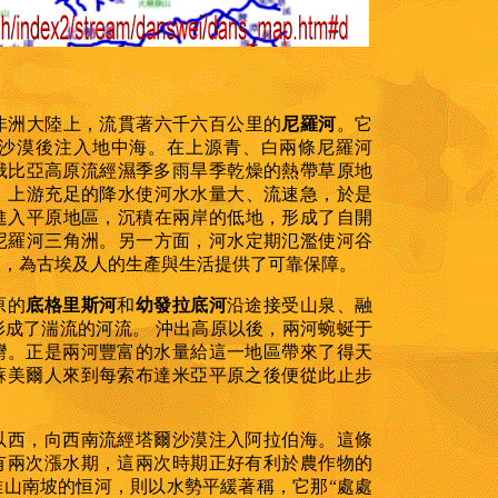
非洲大陸上，流貫著六千六百公里的
尼羅河
。它
沙漠後注入地中海。在上源青、白兩條尼羅河
俄比亞高原流經濕季多雨旱季乾燥的熱帶草原地
，上游充足的降水使河水水量大、流速急，於是
進入平原地區，沉積在兩岸的低地，形成了自開
尼羅河三角洲。另一方面，河水定期氾濫使河谷
壤，為古埃及人的生產與生活提供了可靠保障。
原的
底格里斯河
和
幼發拉底河
沿途接受山泉、融
形成了湍流的河流。
沖出高原以後，兩河蜿蜒于
灣。正是兩河豐富的水量給這一地區帶來了得天
蘇美爾人來到每索布達米亞平原之後便從此止步
以西，向西南流經塔爾沙漠注入阿拉伯海。這條
有兩次漲水期，這兩次時期正好有利於農作物的
山南坡的恒河，則以水勢平緩著稱，它那“處處