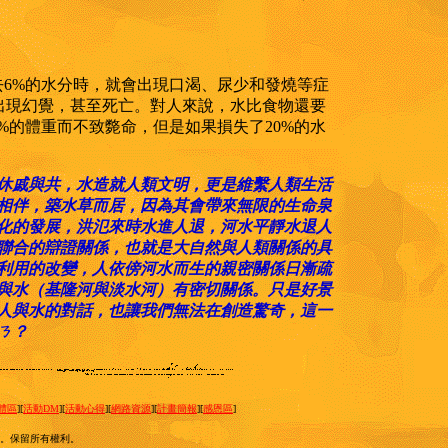
去6%的水分時，就會出現口渴、尿少和發燒等症
會出現幻覺，甚至死亡。對人來說，水比食物還要
%的體重而不致斃命，但是如果損失了20%的水
休戚與共，水造就人類文明，更是維繫人類生活
相伴，築水草而居，因為其會帶來無限的生命泉
化的發展，洪氾來時水進人退，河水平靜水退人
聯合的辯證關係，也就是大自然與人類關係的具
利用的改變，人依傍河水而生的親密關係日漸疏
與水（基隆河與淡水河）有密切關係。只是好景
人與水的對話，也讓我們無法在創造驚奇，這一
ㄋ？
體區
][
活動DM
][
活動心得
][
網路資源
][
計畫簡報
][
感恩區
]
。保留所有權利。