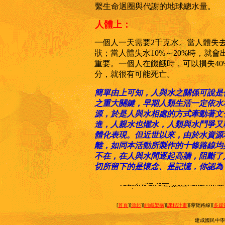
繫生命迴圈與代謝的地球總水量。
人體上：
一個人一天需要
2千克水。當人體失
狀；當人體失水10%～20%時，就
重要。一個人在饑餓時，可以損失40
分，就很有可能死亡。
簡單由上可知，人與水之關係可說是
之重大關鍵，早期人類生活一定依水
源，於是
人與水相處的方式牽動著文
進，人親水也懼水，人類與水鬥爭又
體化表現。但近世以來，由於水資源
離，如同本活動所製作的十條路線均
不在，在人與水間逐起高牆，阻斷了
切所留下的是懷念、是記憶，你認為
[
首頁
][
源起
][
組織架構
][
課程計畫
][導覽路線][
多媒
建成國民中學