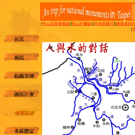
[
中山北路懷舊線
][
松山行腳線
][
內湖采風行
][
南港老街
[