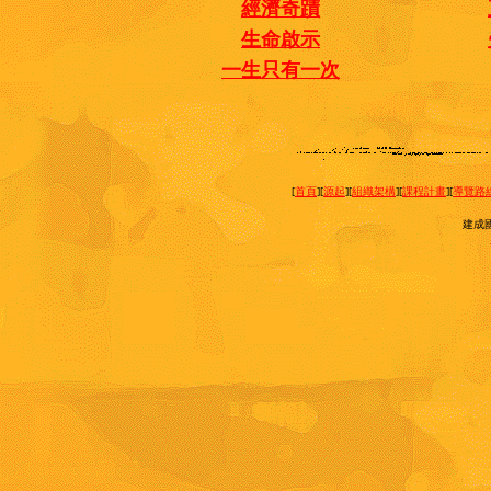
經濟奇蹟
生命啟示
一生只有一次
[
首頁
][
源起
][
組織架構
][
課程計畫
][
導覽路
建成