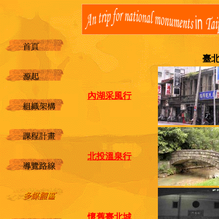
臺北
內湖采風行
北投溫泉行
懷舊臺北城