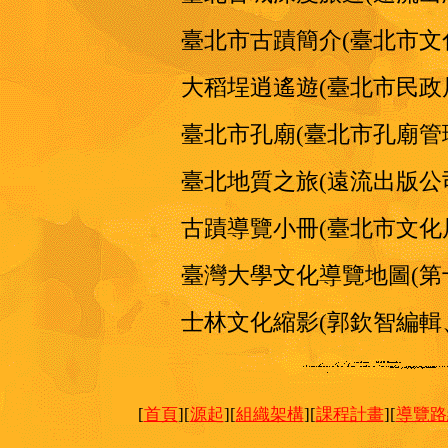
臺北市古蹟簡介
(臺北市文
大稻埕逍遙遊
(臺北市民政
臺北市孔廟
(臺北市孔廟管
臺北地質之旅
(遠流出版公
古蹟導覽小冊
(臺北市文化
臺灣大學文化導覽地圖
(
士林文化縮影
(郭欽智編輯
[
首頁
][
源起
][
組織架構
][
課程計畫
][
導覽路