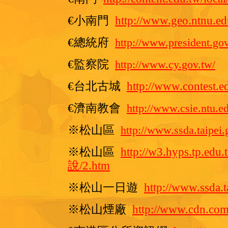
€小南門
http://www.geo.ntnu.ed
€總統府
http://www.president.gov
€監察院
http://www.cy.gov.tw/
€台北古城
http://www.contest.
€濟南教會
http://www.csie.ntu.e
※松山區
http://www.ssda.taipei.
※松山區
http://
w3.hyps.tp.edu
說/2.htm
※松山一日遊
http://
www.ssda.t
※松山煙廠
http://
www.cdn.com.