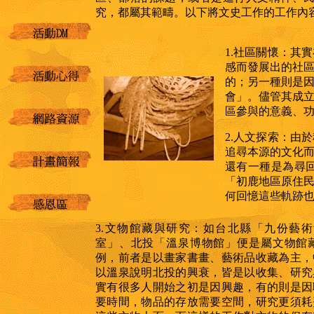
究，都屬其範疇。以下將文史工作的工作內
1.社區關懷：
其實
感而發展出的社
的；另一種則是
會」。儘管其成
區參與的意義、
2.人文探索：
由於
追尋本源的文化
還有一種是為尋
「初鹿地區原住
何回憶這些軌跡
3.文物館藏與研究：
如台北縣「九份藝術
室」、北投「溫泉博物館」便是屬文物館
例，前者是以畫家書畫、藝術品收藏為主，
以溫泉說明北投的興衰，皆是以收集、研究
實有很多人開始之初是因興趣，有的則是因
要時間，物品的存放需要空間，研究更須耗