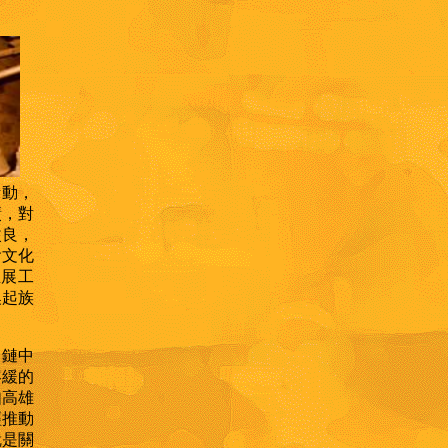
活動，
績，對
改良，
會文化
推展工
喚起族
物鏈中
容緩的
如高雄
經推動
就是關