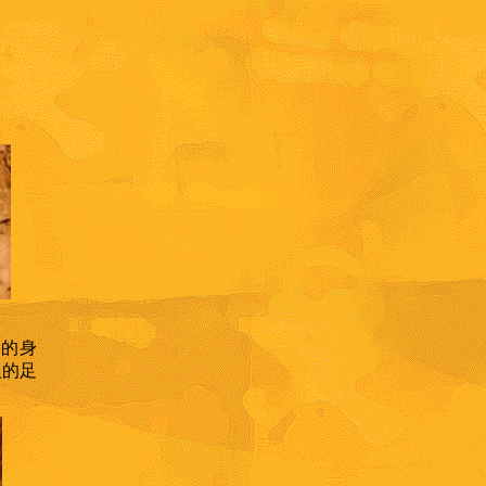
」的身
人的足