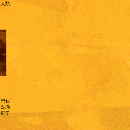
和人類
，想藉
點點滴
將這份