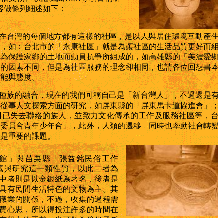
容做條列細述如下：
在台灣的每個地方都有這樣的社區，是以人與居住環境互動產
區，如：台北市的「永康社區」就是為讓社區的生活品質更好而
因為保護家鄉的土地而動員抗爭所組成的，如高雄縣的「美濃愛
立的因素不同，但是為社區服務的理念卻相同，也請各位回想書
功能與態度。
種族的融合，現在的我們可稱自己是「新台灣人」，不過還是
而從事人文探索方面的研究，如屏東縣的「屏東馬卡道協進會」
回已失去聯絡的族人，並致力文化傳承的工作及服務社區等，
民委員會青年少年會」，此外，人類的遷移，同時也牽動社會轉
也是重要的課題。
館」與苗栗縣「張益銘民俗工作
藏與研究這一類性質，以此二者為
中者則是以金銀紙為著名，後者是
具有民間生活特色的文物為主。其
職業的關係，不過，收集的過程需
費心思，所以得投注許多的時間在