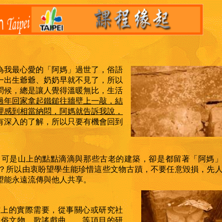
我最心愛的「阿媽」過世了，俗語
一出生爺爺、奶奶早就不見了，所以
問候，總是讓人覺得溫暖無比，生活
過年回家拿起鐵鎚往牆壁上一敲，結
理感到相當納悶，阿媽就告訴我說，
有深入的了解，所以只要有機會回到
，可是山上的點點滴滴與那些古老的建築，卻是都留著「阿媽
？所以由衷盼望學生能珍惜這些文物古蹟，不要任意毀損，先
望能永遠流傳與他人共享。
上的實際需要，從事關心或研究社
民俗文物、歌謠戲曲
……等項目的研