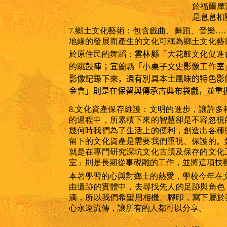
於福爾摩
是息息相
7.鄉土文化藝術：
包含戲曲、舞蹈、音樂
…
地緣的發展而產生的文化可稱為鄉土文化藝
於原住民的舞蹈；雲林縣「大花鼓文化促進
的跳鼓陣；宜蘭縣「小桌子文史影像工作室
影像記錄下來，還有別具本土風味的特色影
金會」則是在保留與傳承古典布袋戲，並重
8.文化資產保存維護：
文明的進步，讓許多
的過程中，所累積下來的智慧卻是不容忽視
幾何時我們為了生活上的便利，創造出各種
留下的文化資產是需要我們重視、保護的。
就是在專門研究深坑文化古蹟及保存的文化
室」則是長期從事硯雕的工作，並將這項技
本著學習的心與對鄉土的熱愛，學校今年在
由遺跡的實體中，去尋找先人的足跡與角色
滴，所以我們希望用相機、腳印，寫下屬於
心永遠流傳，讓所有的人都可以分享。