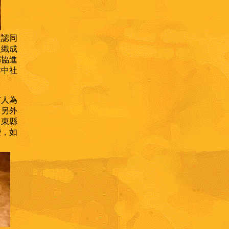
生認同
組織成
鄉協進
本中社
有人為
；另外
台東縣
變，如