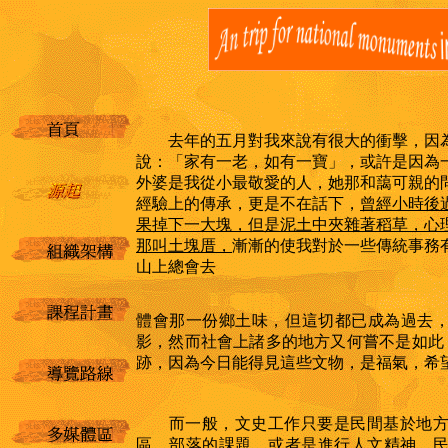
去年的五月對我來說有很大的衝擊，因為
說：「家有一老，如有一寶」，或許是因為
外婆是我從小最敬愛的人，她那和藹可親的
經驗上的傳承，更是不在話下，
曾經小時後
果掉下一大塊，但是泥土中夾雜著稻草，心
那叫土塊厝，
漸漸的使我對於一些傳統事務
山上總會去
體會那一份鄉土味，但這切都已成為過去
影，然而社會上諸多的地方又何嘗不是如此
跡，因為今日能得見這些文物，是福氣，希
而一般，文史工作只要是民間基於地方
區、部落的課題，或者是進行人文精神、