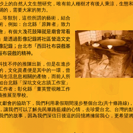
沙上的自然人文生態研究，唯有前人種樹才有後人乘涼，生態
關的，需要大家的努力。
…等類別，這些所謂的藝術，結合
術，例如：台北縣「原舞者」致力
會」有個大
𠗟
花鼓陣就是廟會常看
」是透過影像記錄將社區營造文史
像記錄；台北市「西田社布袋戲基
振布袋戲的精神。
科技不停的推陳出新，但是在進步
的，文化資產便是其中的一環，曾
與生活息息相關的產物，而前人所
如台北縣「深坑文化古蹟工作室」
工作者；彰化縣「董英豐硯雕工作
藝推展至學校。
文獻會的協助下，我們利用暑假期間漫步整個台北
(共十條路線)
，讓我們可以了解先民篳路藍縷的心情，去珍愛台北、台灣的
我們的故事，因為我們深信日後這的回憶將擁留我心，更希望