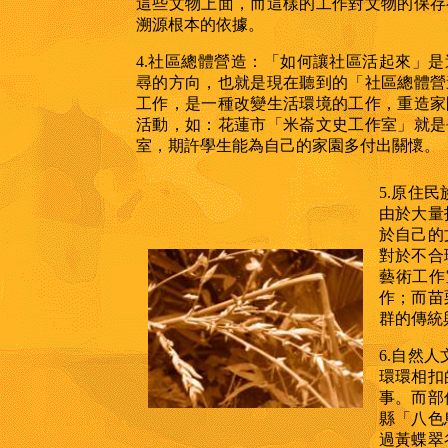
這些文物上面，而這樣的工作對文物的保存
溯源根本的依據。
4.社區總體營造：
「如何讓社區活起來」是
尋的方向，也就是現在聽到的「社區總體營
工作，是一種改變生活環境的工作，重造家
活動，如：花蓮市「米崙文史工作室」就是
室，期許學生能為自己的家園多付出關懷。
5.原住
由於大量
於自己的
對於不合
藝術工作
作；而苗
群的傳統
6.自然
環環相扣
事。而部
縣「八色
過黃蝶翠