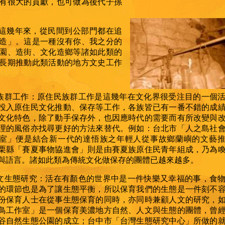
有很大的貢獻，也可做為後代子孫
這幾年來，從民間到公部門都在追
造」。這是一種沒有你、我之分的
園、造街、文化造鄉等諸如此類的
長期推動此類活動的地方文史工作
民族群工作：
原住民族群工作是這幾年在文化界很受注目的一個
投入原住民文化推動、保存等工作，各族皆已有一番不錯的成
文化特色，除了動手保存外，也因應時代的需要而有所改變與
理的風俗亦找尋更好的方法來替代。例如：台北市「人之島社
室」便是結合新一代的達悟族之年輕人從事故鄉蘭嶼的文藝
栗縣「賽夏事物協進會」則是由賽夏族原住民青年組成，乃為
與語言。諸如此類為傳統文化做保存的團體已越來越多。
人文生態研究：
活在有顏色的世界中是一件快樂又幸福的事，食
的環節也是為了讓生態平衡，所以保育我們的生態是一件刻不
份保育人士在從事生態保育的同時，亦同時兼顧人文的研究，
鳥工作室」是一個保育美濃地方自然、人文與生態的團體，曾
谷自然生態公園的成立；台中市「台灣生態研究中心」所做的