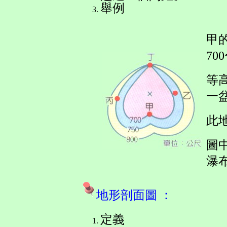
舉例
甲的
70
等
一
此地
圖
瀑
地形剖面圖 ：
定義