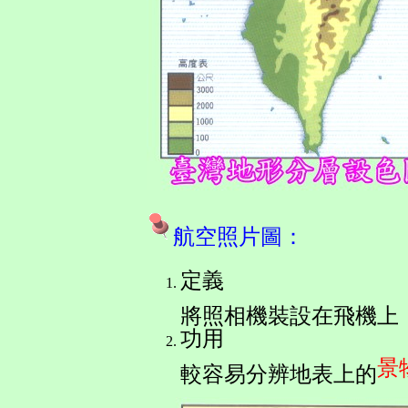
航空照片圖
：
定義
將照相機裝設在飛機上
功用
景
較容易分辨地表上的