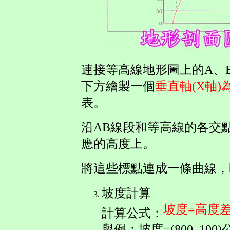
連接等高線地形圖上的A、
下方繪製一個
垂直軸(X軸)
表。
沿AB線段和等高線的各交
應的高度上。
將這些標點連成一條曲線，
坡度計算
坡度=高度差
計算公式：
舉例：坡度=(800–100)公