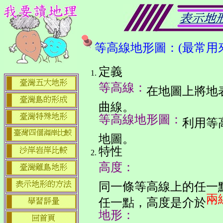
等高線地形圖
：(最常用
定義
等高線：
在地圖上將地
曲線。
等高線地形圖：
利用等
地圖。
特性
高度：
同一條等高線上的任一
兩
任一點，高度是介於
地形：