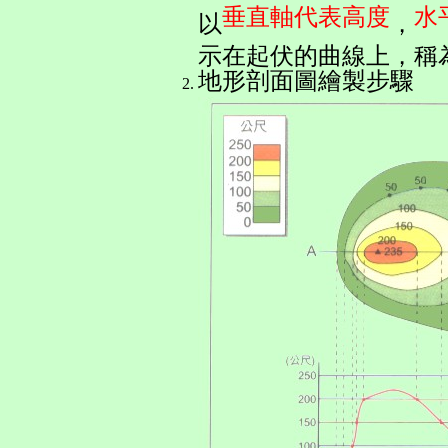
垂直軸代表高度
水
以
，
示在起伏的曲線上，稱
地形剖面圖繪製步驟