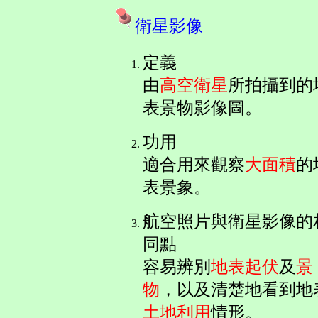
衛星影像
定義
由
高空衛星
所拍攝到的
表景物影像圖
。
功用
適合用來觀察
大面積
的
表景象。
航空照片與衛星影像的
同點
容易辨別
地表起伏
及
景
物
，以及清楚地看到地
土地利用
情形。