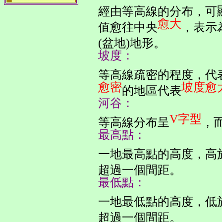
經由等高線的分布，可
愈大
值愈往中央
，表示
(盆地)地形。
坡度：
等高線疏密的程度，代
愈密
坡度愈
的地區代表
河谷：
V字型
等高線分布呈
，
最高點：
一地最高點的高度，高
超過一個間距。
最低點：
一地最低點的高度，低
超過一個間距。