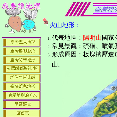
火山地形
：
代表地區
：
陽明山
國家
常見景觀：
硫磺、噴氣
形成原因：板塊擠壓造
山。