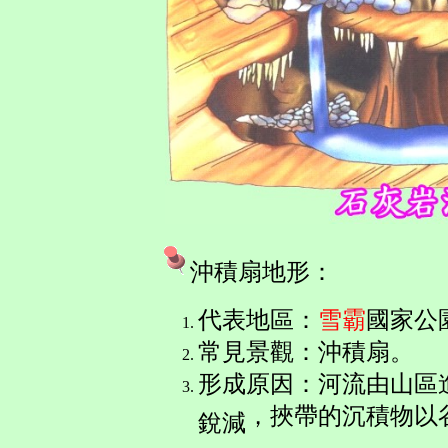
沖積扇地形
：
代表地區
：
雪霸
國家公
常見景觀：
沖積扇
。
形成原因：
河流由山區
，
挾帶的沉積物以
銳減