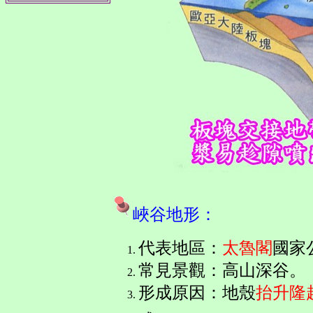
峽谷地形：
代表地區
：
太魯閣
國家
常見景觀：高山深谷。
形成原因：
地殼
抬升隆