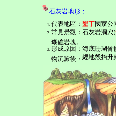
石灰岩地形：
代表地區
：
墾丁
國家公
常見景觀：
石灰岩洞穴
(
瑚礁岩塊。
形成原因：
海底珊瑚骨
，
經地殼抬升
物沉澱後