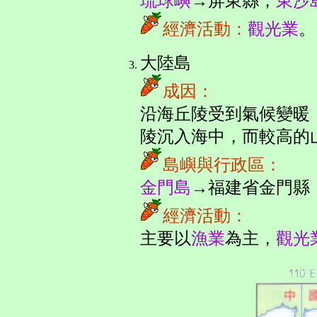
琉球嶼
→屏東縣；
東沙
經濟活動：
觀光業
。
大陸島
成因：
沿海丘陵受到氣候變暖
陵沉入海中，而較高的
島嶼與行政區：
金門島
→福建省金門縣
經濟活動：
主要以
漁業
為主，
觀光