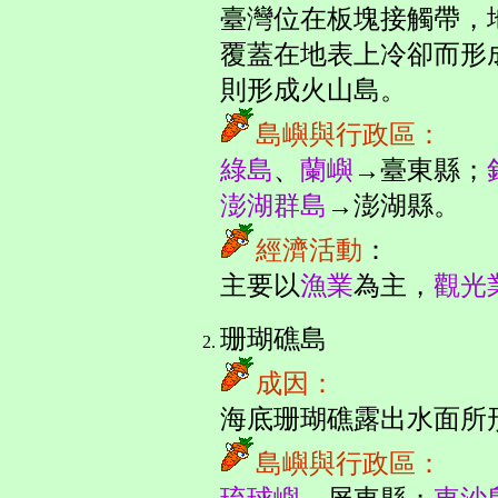
臺灣位在板塊接觸帶，
覆蓋在地表上冷卻而形
則形成火山島。
島嶼與行政區：
綠島
、
蘭嶼
→臺東縣；
澎湖群島
→澎湖縣。
經濟活動
：
主要以
漁業
為主，
觀光
珊瑚礁島
成因：
海底珊瑚礁露出水面所
島嶼與行政區：