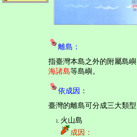
離島
：
指臺灣本島之外的附屬島嶼
海諸島
等島嶼。
依成因
：
臺灣的離島可分成三大類型
火山島
成因：