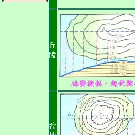
丘
陵
盆