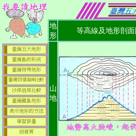
地
等高線及地形剖面
形
山
地