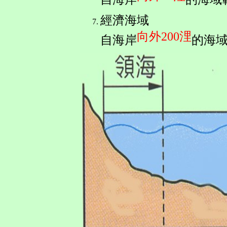
經濟海域
向外200浬
自海岸
的海