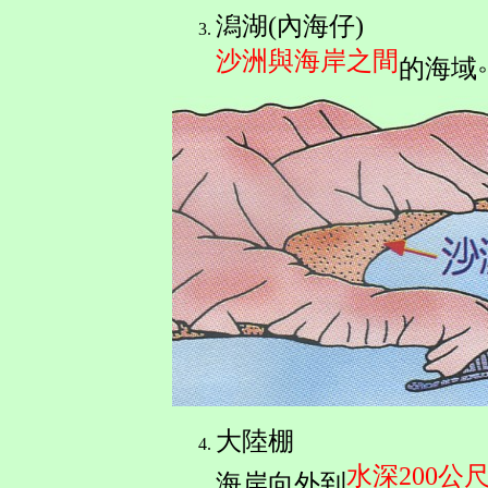
潟湖(內海仔)
沙洲與海岸之間
的海域
大陸棚
水深200公
海岸向外到