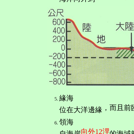
緣海
，而且前
位在大洋邊緣
領海
向外12浬
自海岸
的海域