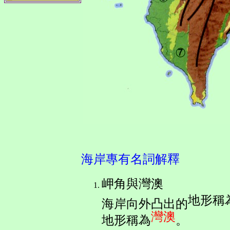
海岸專有名詞解釋
岬角與灣澳
地形稱
海岸向外凸出的
灣澳
地形稱為
。