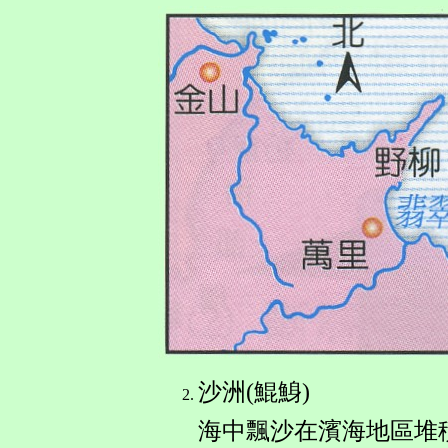
沙洲(鯤鯓)
海中飄沙在濱海地區堆