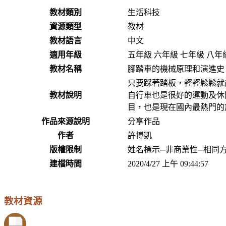
教材類別
生活科技
資源類型
教材
教材語言
中文
適用年級
五年級 六年級 七年級 八年
教材名稱
腳踏車的機械原理和演進史
只要踩著踏板，輕輕鬆鬆就
教材說明
自行車也是很好的運動及休
目，也是現在國內最熱門的
作品來源說明
分享作品
作者
許博凱
版權限制
姓名標示─非商業性─相同方式
建檔時間
2020/4/27 上午 09:44:57
教材資源