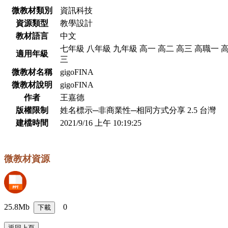
微教材類別
資訊科技
資源類型
教學設計
教材語言
中文
七年級 八年級 九年級 高一 高二 高三 高職一 
適用年級
三
微教材名稱
gigoFINA
微教材說明
gigoFINA
作者
王嘉德
版權限制
姓名標示─非商業性─相同方式分享 2.5 台灣
建檔時間
2021/9/16 上午 10:19:25
微教材資源
25.8Mb
0
下載
返回上頁