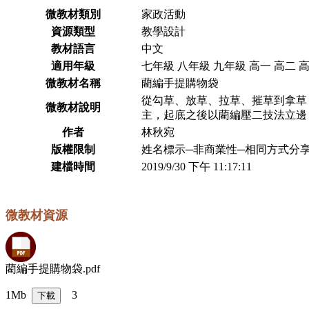
微教材類別
家政活動
資源類型
教學設計
教材語言
中文
適用年級
七年級 八年級 九年級 高一 高二 
微教材名稱
藺編手提購物袋
從勾草、放草、拉草、摧草到拿草
微教材說明
主，起底之後以藺編壓二技法立邊
作者
林秋宛
版權限制
姓名標示─非商業性─相同方式分享 2
建檔時間
2019/9/30 下午 11:17:11
微教材資源
藺編手提購物袋.pdf
1Mb
3
下載