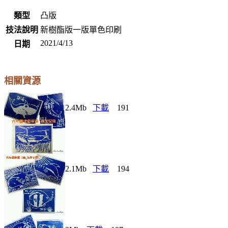
類型
凸版
技法說明
新樹酯版一版單色印刷
2021/4/13
日期
相關資源
2.4Mb
下載
191
2.1Mb
下載
194