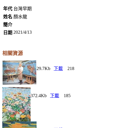
年代
台灣早期
姓名
顏水龍
簡介
2021/4/13
日期
相關資源
29.7Kb
下載
218
372.4Kb
下載
185