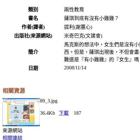
類别
兩性教育
書名
薩琪到底有沒有小雞雞？
作者(譯者)
提利(謝蕙心)
出版社(來源網站)
米奇巴克(文建會)
馬克斯的想法中，女生們是沒有小
簡介
西。但是，薩琪出現後，不但會畫
難道是『有小雞雞』的『女生』嗎
2008/11/14
日期
相關資源
89_3.jpg
36.4Kb
下載
187
來源網站
相關連結