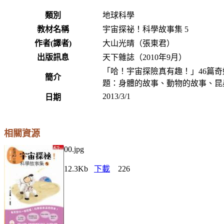
類別
地球科學
教材名稱
宇宙探祕！科學故事集 5
作者(譯者)
大山光晴（張東君）
出版訊息
天下雜誌（2010年9月）
「哈！宇宙探險真有趣！」46篇
簡介
題：身體的故事、動物的故事、昆
2013/3/1
日期
相關資源
00.jpg
12.3Kb
下載
226