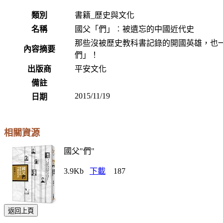
類別
書籍_歷史與文化
名稱
國父「們」︰被遺忘的中國近代史
那些沒被歷史教科書記錄的開國英雄，也
內容摘要
們」！
出版商
平安文化
備註
2015/11/19
日期
相關資源
國父"們"
3.9Kb
下載
187
返回上頁